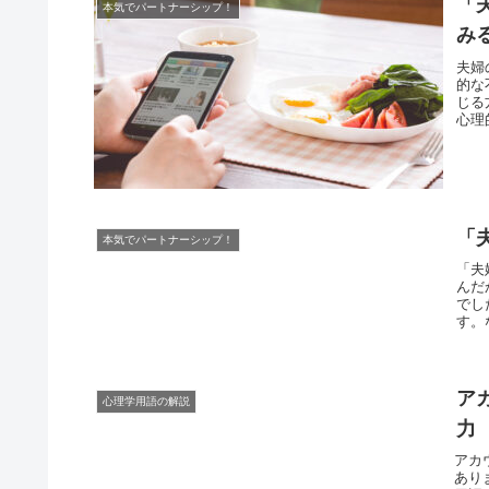
「
本気でパートナーシップ！
み
夫婦
的な
じる
心理
「
本気でパートナーシップ！
「夫
んだ
でし
す。
ア
心理学用語の解説
力
アカ
あり