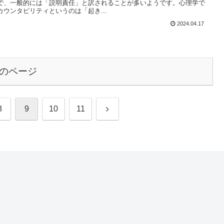
で、一般的には「説明責任」と訳されることが多いようです。心理学で
カウンタビリティというのは「起き...
2024.04.17
のページ
次
8
9
10
11
へ