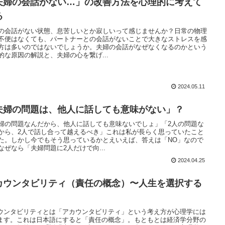
夫婦の会話がない…」の改善方法を心理的に考えて
る
の会話がない状態、息苦しいとか寂しいって感じませんか？日常の物理
不便はなくても、パートナーとの会話がないことで大きなストレスを感
方は多いのではないでしょうか。夫婦の会話がなぜなくなるのかという
的な原因の解説と、夫婦の心を繋げ...
2024.05.11
夫婦の問題は、他人に話しても意味がない」？
婦の問題なんだから、他人に話しても意味ないでしょ」「2人の問題な
から、2人で話し合って越えるべき」これは私が長らく思っていたこと
た。しかし今でもそう思っているかとえいえば、答えは「NO」なので
なぜなら「夫婦問題に2人だけで向...
2024.04.25
カウンタビリティ（責任の概念）〜人生を選択する
ウンタビリティとは「アカウンタビリティ」という考え方が心理学には
ます。これは日本語にすると「責任の概念」。もともとは経済学分野の