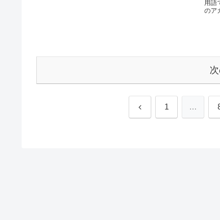
用語
のア
次
前
1
…
へ