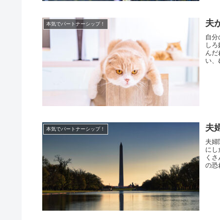
夫
本気でパートナーシップ！
自分
しろ
んだ
い、
夫
本気でパートナーシップ！
夫婦
にし
くさ
の恐