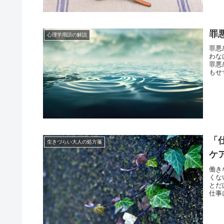
罪
心理学用語の解説
罪悪
わな
罪悪
もせ
「
生きづらい大人の処方箋
ケ
働き
くな
とだ
仕事