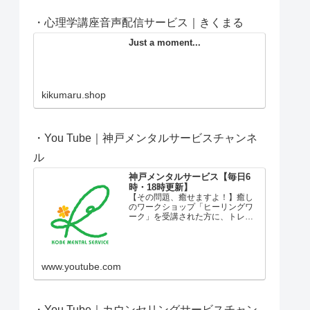
・心理学講座音声配信サービス｜きくまる
Just a moment...
kikumaru.shop
・You Tube｜神戸メンタルサービスチャンネ
ル
神戸メンタルサービス【毎日6
時・18時更新】
【その問題、癒せますよ！】癒し
のワークショップ「ヒーリングワ
ーク」を受講された方に、トレー
ナーがお伝えする言葉です。失
恋、離婚、病気、仕事のトラブ
ル、子育てや家族の問題など、私
たちにはさまざまな問題がやって
きます。大きすぎる問題に押しつ
www.youtube.com
ぶさ...
・You Tube｜カウンセリングサービスチャン