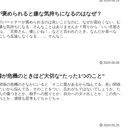
2024.06.15
が褒められると嫌な気持ちになるのはなぜ？
のパートナーが褒められるのは良いことなのに、なぜか面白くない。む
嫌な気持ちになる…そんなことはありませんか？周りから「いい旦那さ
ね」「旦那さん、優しいね！」などと言われたとき。なんだか喜べな
むしろ反論しなくなる……。そんなこ...
2024.06.08
婦が危機のときほど大切な“たった1つのこと”
関係の危機のさなかにいると「そこに愛があるから悩んでる。良い関係
たいから悩んでる」そのことをつい、忘れがちではないでしょうか。た
んの傷つきとか、相手への怒りとか、自分へのダメ出しとか、この先へ
れとか、感情も思考もぐちゃぐちゃ...
2024.05.25