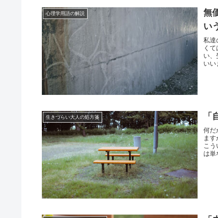
無
心理学用語の解説
い
私達
くて
い、
いい
「
生きづらい大人の処方箋
何だ
ます
こう
は単