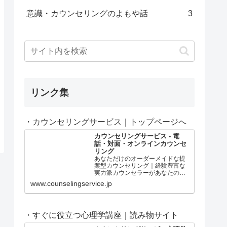
意識・カウンセリングのよもや話
3
リンク集
・カウンセリングサービス｜トップページへ
カウンセリングサービス - 電
話・対面・オンラインカウンセ
リング
あなただけのオーダーメイドな提
案型カウンセリング｜経験豊富な
実力派カウンセラーがあなたの問
題解決や心の成長をサポート！本
www.counselingservice.jp
物志向のあなたに、ワンランク上
の心理カウンセリングをご提供し
ます。
・すぐに役立つ心理学講座｜読み物サイト