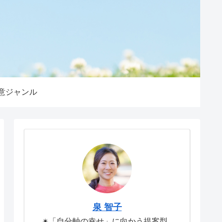
意ジャンル
泉 智子
✴︎「自分軸の幸せ」に向かう提案型