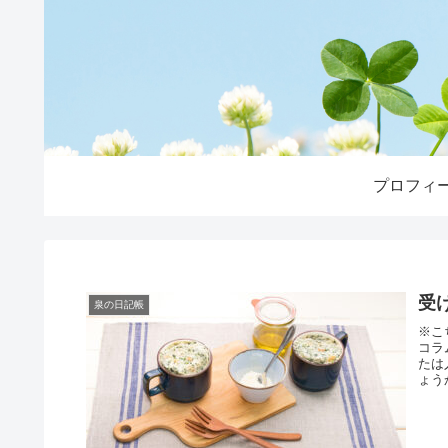
プロフィ
受
泉の日記帳
※こ
コラ
たは
ょう