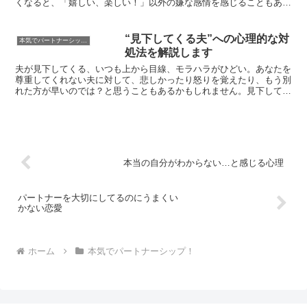
くなると、「嬉しい、楽しい！」以外の嫌な感情を感じることもある
かと思います。そんな負の感情の代表選手が「寂しさ」では...
“見下してくる夫”への心理的な対
本気でパートナーシップ！
処法を解説します
夫が見下してくる、いつも上から目線、モラハラがひどい。あなたを
尊重してくれない夫に対して、悲しかったり怒りを覚えたり、もう別
れた方が早いのでは？と思うこともあるかもしれません。見下してく
る夫の心理の解説と、見下されない妻になるための方法を解...
本当の自分がわからない…と感じる心理
パートナーを大切にしてるのにうまくい
かない恋愛
ホーム
本気でパートナーシップ！