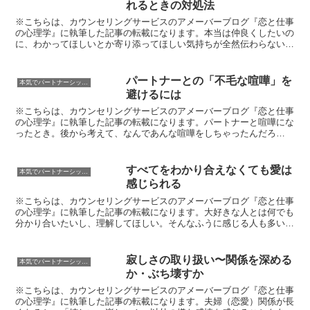
れるときの対処法
※こちらは、カウンセリングサービスのアメーバーブログ『恋と仕事
の心理学』に執筆した記事の転載になります。本当は仲良くしたいの
に、わかってほしいとか寄り添ってほしい気持ちが全然伝わらない。
それどころか話し合うほど盛大に拗れてしまう。そんなこと...
パートナーとの「不毛な喧嘩」を
本気でパートナーシップ！
避けるには
※こちらは、カウンセリングサービスのアメーバーブログ『恋と仕事
の心理学』に執筆した記事の転載になります。パートナーと喧嘩にな
ったとき。後から考えて、なんであんな喧嘩をしちゃったんだろ
う...？そう感じることはないでしょうか。今回はそんな「不...
すべてをわかり合えなくても愛は
本気でパートナーシップ！
感じられる
※こちらは、カウンセリングサービスのアメーバーブログ『恋と仕事
の心理学』に執筆した記事の転載になります。大好きな人とは何でも
分かり合いたいし、理解してほしい。そんなふうに感じる人も多いの
ではないでしょうか。私ももちろん、そう思います。けれど...
寂しさの取り扱い〜関係を深める
本気でパートナーシップ！
か・ぶち壊すか
※こちらは、カウンセリングサービスのアメーバーブログ『恋と仕事
の心理学』に執筆した記事の転載になります。夫婦（恋愛）関係が長