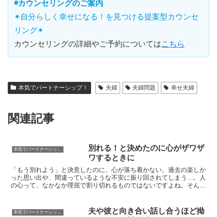
◉カウンセリングのご案内
✴︎自分らしく幸せになる！を見つける提案型カウンセ
リング✴︎
カウンセリングの詳細やご予約については
こちら
本気でパートナーシップ！
夫婦
夫婦問題
幸せ夫婦
関連記事
別れる！と決めたのに心がザワザ
本気でパートナーシップ！
ワするときに
「もう別れよう」と決意したのに、心が落ち着かない。過去の楽しか
った思い出や、間違っているような不安に振り回されてしまう…。人
の心って、なかなか理屈で割り切れるものではないですよね。そんな
心のザワザワから抜け出す方法を解説してみます。なぜ別れ...
夫や彼と向き合い話し合うほど拗
本気でパートナーシップ！