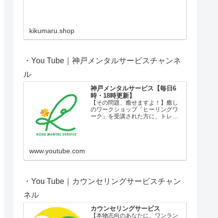
kikumaru.shop
・You Tube｜神戸メンタルサービスチャンネ
ル
神戸メンタルサービス【毎日6
時・18時更新】
【その問題、癒せますよ！】癒し
のワークショップ「ヒーリングワ
ーク」を受講された方に、トレー
ナーがお伝えする言葉です。失
恋、離婚、病気、仕事のトラブ
ル、子育てや家族の問題など、私
たちにはさまざまな問題がやって
きます。大きすぎる問題に押しつ
www.youtube.com
ぶさ...
・You Tube｜カウンセリングサービスチャン
ネル
カウンセリングサービス
【本物志向のあなたに、ワンラン