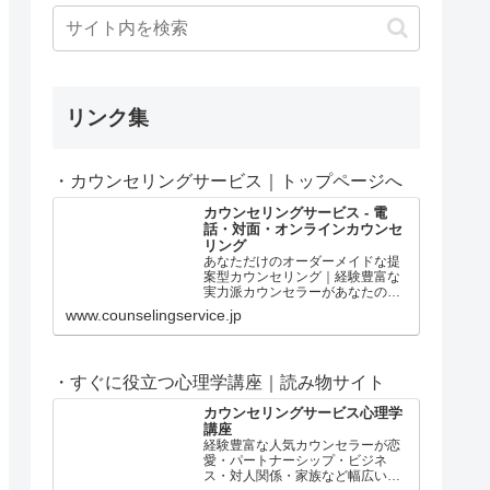
リンク集
・カウンセリングサービス｜トップページへ
カウンセリングサービス - 電
話・対面・オンラインカウンセ
リング
あなただけのオーダーメイドな提
案型カウンセリング｜経験豊富な
実力派カウンセラーがあなたの問
題解決や心の成長をサポート！本
www.counselingservice.jp
物志向のあなたに、ワンランク上
の心理カウンセリングをご提供し
ます。
・すぐに役立つ心理学講座｜読み物サイト
カウンセリングサービス心理学
講座
経験豊富な人気カウンセラーが恋
愛・パートナーシップ・ビジネ
ス・対人関係・家族など幅広いジ