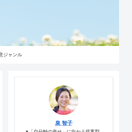
意ジャンル
泉 智子
✴︎「自分軸の幸せ」に向かう提案型