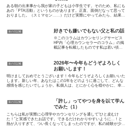
ある朝の出来事から我が家の子どもは小学生です。そのため、私にも
あの「PTA活動」というものがあります。正直、面倒だなって思って
おりました。（スミマセン……）だけど実際にやってみたら、結果と
して“悪くないな”って思えたんですね。それはなぜかと...
好きでも嫌いでもない父と私の話
泉の日記帳
※このコラムはカウンセリングサービス
HP内「心理カウンセラーのコラム」の掲
載記事を転載したものです私は若い頃か
ら、自分が父に対して感じている感情が
よくわかりませんでした。父は威圧的で
も暴力的でもなく親子の会話もあった
2026年〜今年もどうぞよろしく
泉の日記帳
し、不自由なく大学まで行...
お願いします！
明けましておめでとうございます！今年もどうぞよろしくお願いいた
します。新しい年、あなたはこの1年をどのように過ごして、どんな
感情を感じたいでしょうか。私個人は、とにかく心を穏やかに、幸せ
に繋がる時間を増やしたいな…と感じています。そしてその...
「許し」ってやつを身を以て学ん
泉の日記帳
でみた（1）
こちらは私が実際に心理学やカウンセリングを通して“ひと皮むけ
た！”と実感できたお話です。できるだけわかりやすいように...！と
熱が入りすぎて、つい長くなってしまったのですが、私の経験が少し
でもお役に立ちましたらとても嬉しいです。心理学を使っ...