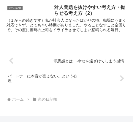
対人問題を抜けやすい考え方・拗
泉の日記帳
らせる考え方（2）
（１からの続きです）私が社会人になったばかりの頃、職場にうまく
対応できず、とても辛い時期がありました。やることなすこと空回り
で、その度に当時の上司をイライラさせてしまい怒鳴られる毎日、ま
るで地獄に向かうような絶望的な気持ちで職場に向かってい...
罪悪感とは -幸せを遠ざけてしまう感情
パートナーに本音が言えない…という心
理
ホーム
泉の日記帳