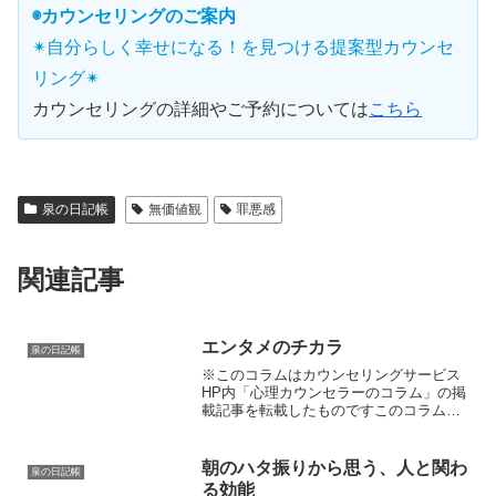
◉カウンセリングのご案内
✴︎自分らしく幸せになる！を見つける提案型カウンセ
リング✴︎
カウンセリングの詳細やご予約については
こちら
泉の日記帳
無価値観
罪悪感
関連記事
エンタメのチカラ
泉の日記帳
※このコラムはカウンセリングサービス
HP内「心理カウンセラーのコラム」の掲
載記事を転載したものですこのコラムを
書いている今、私はあるテレビドラマが
終わった寂しさをひしひしと感じていま
す。俗にいう“〇〇ロス”というやつです。
朝のハタ振りから思う、人と関わ
泉の日記帳
ドラマの期間は毎週...
る効能