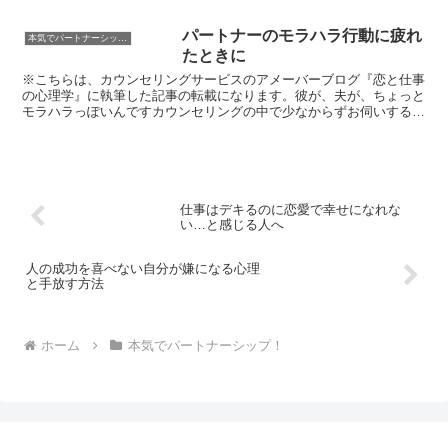
パートナーのモラハラ行動に疲れ
本気でパートナーシップ！
たときに
※こちらは、カウンセリングサービスのアメーバーブログ『恋と仕事
の心理学』に執筆した記事の転載になります。彼が、夫が、ちょっと
モラハラっぽいんですカウンセリングの中で少なからずお伺いするご
相談です。今回は、パートナーのモラハラ行動への向き合い...
仕事はデキるのに恋愛で幸せになれな
い…と感じる人へ
人の成功を喜べない自分が嫌になる心理
と手放す方法
ホーム
本気でパートナーシップ！