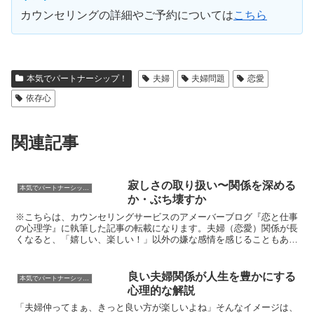
カウンセリングの詳細やご予約については
こちら
本気でパートナーシップ！
夫婦
夫婦問題
恋愛
依存心
関連記事
寂しさの取り扱い〜関係を深める
本気でパートナーシップ！
か・ぶち壊すか
※こちらは、カウンセリングサービスのアメーバーブログ『恋と仕事
の心理学』に執筆した記事の転載になります。夫婦（恋愛）関係が長
くなると、「嬉しい、楽しい！」以外の嫌な感情を感じることもある
かと思います。そんな負の感情の代表選手が「寂しさ」では...
良い夫婦関係が人生を豊かにする
本気でパートナーシップ！
心理的な解説
「夫婦仲ってまぁ、きっと良い方が楽しいよね」そんなイメージは、