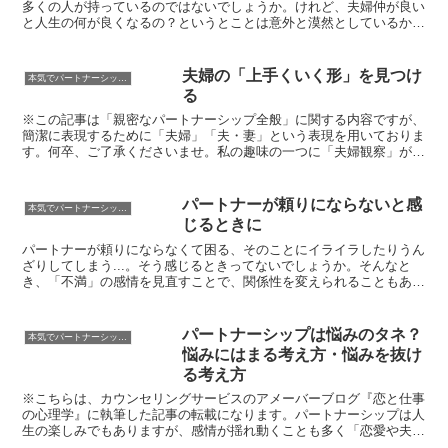
多くの人が持っているのではないでしょうか。けれど、夫婦仲が良い
と人生の何が良くなるの？というとことは意外と漠然としているかも
しれません。今回は「夫婦仲が良いと、例えばこんな良い影...
夫婦の「上手くいく形」を見つけ
本気でパートナーシップ！
る
※この記事は「親密なパートナーシップ全般」に関する内容ですが、
簡潔に表現するために「夫婦」「夫・妻」という表現を用いておりま
す。何卒、ご了承くださいませ。私の趣味の一つに「夫婦観察」があ
ります。よそのご夫婦を観察して「この旦那さんは奥さんの...
パートナーが頼りにならないと感
本気でパートナーシップ！
じるときに
パートナーが頼りにならなくて困る、そのことにイライラしたりうん
ざりしてしまう...。そう感じるときってないでしょうか。そんなと
き、「不満」の感情を見直すことで、関係性を変えられることもある
んです。「頼りにならない」ことを不満に感じる心理「頼...
パートナーシップは悩みのタネ？
本気でパートナーシップ！
悩みにはまる考え方・悩みを抜け
る考え方
※こちらは、カウンセリングサービスのアメーバーブログ『恋と仕事
の心理学』に執筆した記事の転載になります。パートナーシップは人
生の楽しみでもありますが、感情が揺れ動くことも多く「恋愛や夫婦
関係で悩んだことがない」という人は少ないと思います。け...