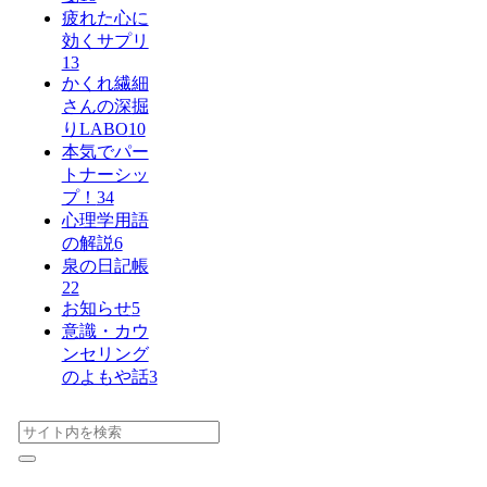
疲れた心に
効くサプリ
13
かくれ繊細
さんの深掘
りLABO
10
本気でパー
トナーシッ
プ！
34
心理学用語
の解説
6
泉の日記帳
22
お知らせ
5
意識・カウ
ンセリング
のよもや話
3