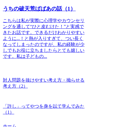
うちの破天荒ばばあの話（1）
こちらは私が実際に心理学やカウンセリ
ングを通して“ひと皮むけた！”と実感で
きたお話です。できるだけわかりやすい
ように...！と熱が入りすぎて、つい長く
なってしまったのですが、私の経験が少
しでもお役に立ちましたらとても嬉しい
です。私は子どもの...
対人問題を抜けやすい考え方・拗らせる
考え方（2）
「許し」ってやつを身を以て学んでみた
（1）
ホーム