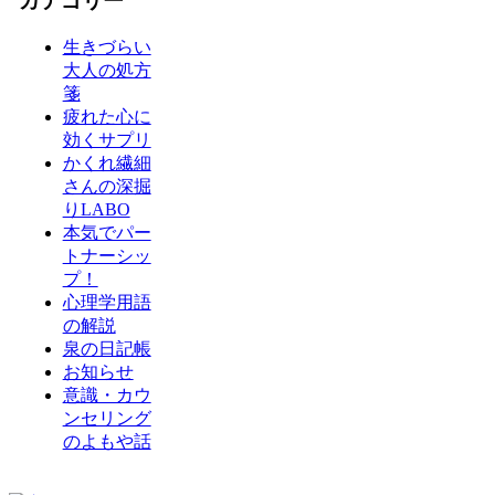
カテゴリー
生きづらい
大人の処方
箋
疲れた心に
効くサプリ
かくれ繊細
さんの深掘
りLABO
本気でパー
トナーシッ
プ！
心理学用語
の解説
泉の日記帳
お知らせ
意識・カウ
ンセリング
のよもや話