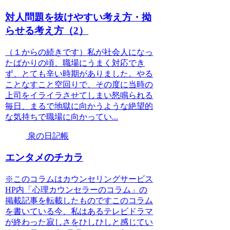
対人問題を抜けやすい考え方・拗
らせる考え方（2）
（１からの続きです）私が社会人になっ
たばかりの頃、職場にうまく対応でき
ず、とても辛い時期がありました。やる
ことなすこと空回りで、その度に当時の
上司をイライラさせてしまい怒鳴られる
毎日、まるで地獄に向かうような絶望的
な気持ちで職場に向かってい...
泉の日記帳
エンタメのチカラ
※このコラムはカウンセリングサービス
HP内「心理カウンセラーのコラム」の
掲載記事を転載したものですこのコラム
を書いている今、私はあるテレビドラマ
が終わった寂しさをひしひしと感じてい