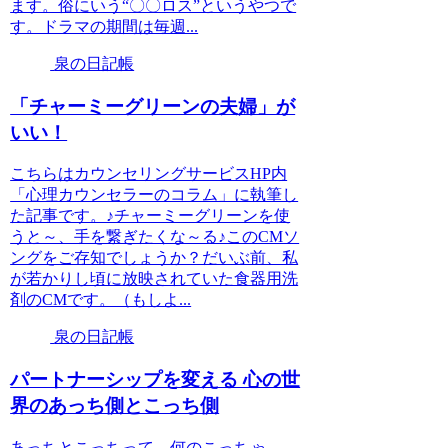
ます。俗にいう“〇〇ロス”というやつで
す。ドラマの期間は毎週...
泉の日記帳
「チャーミーグリーンの夫婦」が
いい！
こちらはカウンセリングサービスHP内
「心理カウンセラーのコラム」に執筆し
た記事です。♪チャーミーグリーンを使
うと～、手を繋ぎたくな～る♪このCMソ
ングをご存知でしょうか？だいぶ前、私
が若かりし頃に放映されていた食器用洗
剤のCMです。（もしよ...
泉の日記帳
パートナーシップを変える 心の世
界のあっち側とこっち側
あっちとこっちって、何のこっちゃ