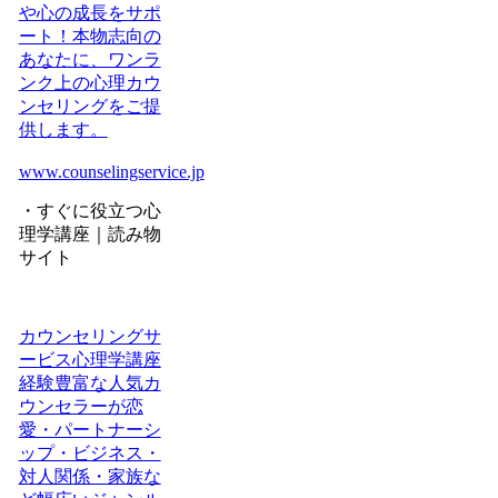
や心の成長をサポ
ート！本物志向の
あなたに、ワンラ
ンク上の心理カウ
ンセリングをご提
供します。
www.counselingservice.jp
・すぐに役立つ心
理学講座｜読み物
サイト
カウンセリングサ
ービス心理学講座
経験豊富な人気カ
ウンセラーが恋
愛・パートナーシ
ップ・ビジネス・
対人関係・家族な