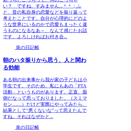
い？ ですね、すみません...＾＾；ふ
と、昔の私自身の恋愛などを振り返って
考えたことです。自分が心理的にどのよ
うな世界にいるのかで恋愛もまったく違
うものになるなあ～、なんて感じたお話
です。よろしければお付き合...
泉の日記帳
朝のハタ振りから思う、人と関わ
る効能
ある朝の出来事から我が家の子どもは小
学生です。そのため、私にもあの「PTA
活動」というものがあります。正直、面
倒だなって思っておりました。（スミマ
セン……）だけど実際にやってみたら、
結果として“悪くないな”って思えたんで
すね。それはなぜかと...
泉の日記帳