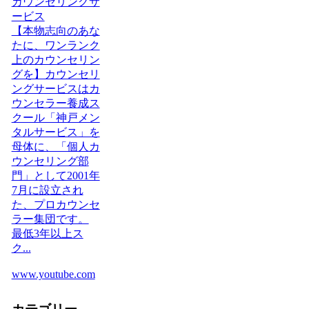
カウンセリングサ
ービス
【本物志向のあな
たに、ワンランク
上のカウンセリン
グを】カウンセリ
ングサービスはカ
ウンセラー養成ス
クール「神戸メン
タルサービス」を
母体に、「個人カ
ウンセリング部
門」として2001年
7月に設立され
た、プロカウンセ
ラー集団です。
最低3年以上ス
ク...
www.youtube.com