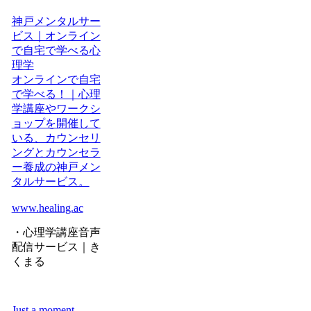
神戸メンタルサー
ビス｜オンライン
で自宅で学べる心
理学
オンラインで自宅
で学べる！｜心理
学講座やワークシ
ョップを開催して
いる、カウンセリ
ングとカウンセラ
ー養成の神戸メン
タルサービス。
www.healing.ac
・心理学講座音声
配信サービス｜き
くまる
Just a moment...