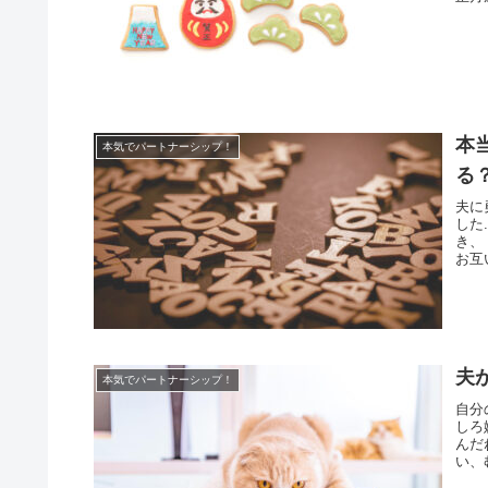
本
本気でパートナーシップ！
る
夫に
した
き、
お互
夫
本気でパートナーシップ！
自分
しろ
んだ
い、