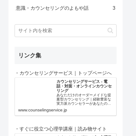
意識・カウンセリングのよもや話
3
リンク集
・カウンセリングサービス｜トップページへ
カウンセリングサービス - 電
話・対面・オンラインカウンセ
リング
あなただけのオーダーメイドな提
案型カウンセリング｜経験豊富な
実力派カウンセラーがあなたの問
題解決や心の成長をサポート！本
www.counselingservice.jp
物志向のあなたに、ワンランク上
の心理カウンセリングをご提供し
ます。
・すぐに役立つ心理学講座｜読み物サイト