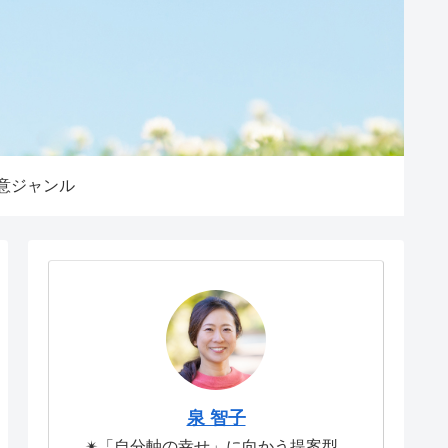
意ジャンル
泉 智子
✴︎「自分軸の幸せ」に向かう提案型