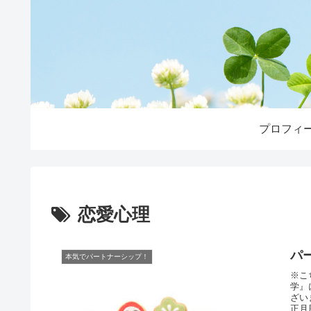
プロフィ
恋愛心理
パ
本気でパートナーシップ！
※こ
学』
ざい
正月