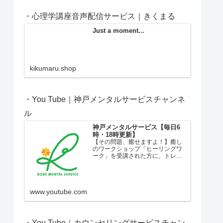
・心理学講座音声配信サービス｜きくまる
Just a moment...
kikumaru.shop
・You Tube｜神戸メンタルサービスチャンネ
ル
神戸メンタルサービス【毎日6
時・18時更新】
【その問題、癒せますよ！】癒し
のワークショップ「ヒーリングワ
ーク」を受講された方に、トレー
ナーがお伝えする言葉です。失
恋、離婚、病気、仕事のトラブ
ル、子育てや家族の問題など、私
たちにはさまざまな問題がやって
きます。大きすぎる問題に押しつ
www.youtube.com
ぶさ...
・You Tube｜カウンセリングサービスチャン