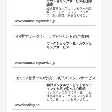
カウンセリングサービス心理学
講座
経験豊富な人気カウンセラーが恋
愛・パートナーシップ・ビジネ
ス・対人関係・家族など幅広いジ
ャンルの問題についてすぐに役立
www.counselingservice.jp
つ心理学講座を配信。
・心理学ワークショップ/イベントのご案内
ワークショップ一覧 - カウンセ
リングサービス
www.counselingservice.jp
・カウンセラーの母校｜神戸メンタルサービス
神戸メンタルサービス｜オンラ
インで自宅で学べる心理学
オンラインで自宅で学べる！｜心
理学講座やワークショップを開催
している、カウンセリングとカウ
ンセラー養成の神戸メンタルサー
www.healing.ac
ビス。