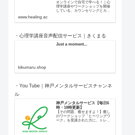
オンラインで自宅で学べる！｜心
理学講座やワークショップを開催
している、カウンセリングとカウ
ンセラー養成の神戸メンタルサー
www.healing.ac
ビス。
・心理学講座音声配信サービス｜きくまる
Just a moment...
kikumaru.shop
・You Tube｜神戸メンタルサービスチャンネ
ル
神戸メンタルサービス【毎日6
時・18時更新】
【その問題、癒せますよ！】癒し
のワークショップ「ヒーリングワ
ーク」を受講された方に、トレー
ナーがお伝えする言葉です。失
恋、離婚、病気、仕事のトラブ
ル、子育てや家族の問題など、私