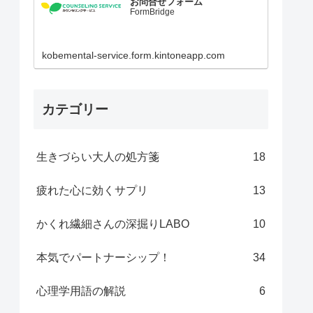
お問合せフォーム
FormBridge
kobemental-service.form.kintoneapp.com
カテゴリー
生きづらい大人の処方箋
18
疲れた心に効くサプリ
13
かくれ繊細さんの深掘りLABO
10
本気でパートナーシップ！
34
心理学用語の解説
6