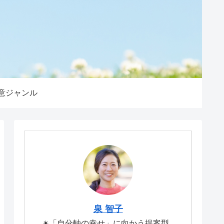
意ジャンル
泉 智子
✴︎「自分軸の幸せ」に向かう提案型