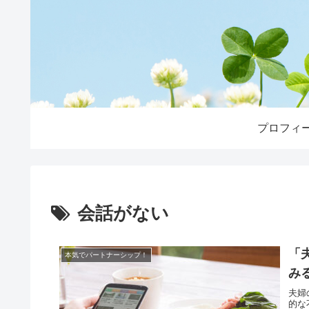
プロフィ
会話がない
「
本気でパートナーシップ！
み
夫婦
的な