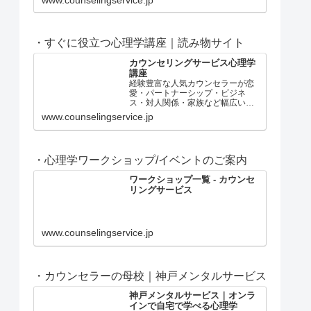
物志向のあなたに、ワンランク上
の心理カウンセリングをご提供し
ます。
・すぐに役立つ心理学講座｜読み物サイト
カウンセリングサービス心理学
講座
経験豊富な人気カウンセラーが恋
愛・パートナーシップ・ビジネ
ス・対人関係・家族など幅広いジ
ャンルの問題についてすぐに役立
www.counselingservice.jp
つ心理学講座を配信。
・心理学ワークショップ/イベントのご案内
ワークショップ一覧 - カウンセ
リングサービス
www.counselingservice.jp
・カウンセラーの母校｜神戸メンタルサービス
神戸メンタルサービス｜オンラ
インで自宅で学べる心理学